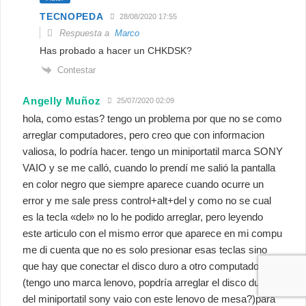
TECNOPEDA
28/08/2020 17:55
Respuesta a
Marco
Has probado a hacer un CHKDSK?
Contestar
Angelly Muñoz
25/07/2020 02:09
hola, como estas? tengo un problema por que no se como
arreglar computadores, pero creo que con informacion
valiosa, lo podría hacer. tengo un miniportatil marca SONY
VAIO y se me calló, cuando lo prendí me salió la pantalla
en color negro que siempre aparece cuando ocurre un
error y me sale press control+alt+del y como no se cual
es la tecla «del» no lo he podido arreglar, pero leyendo
este articulo con el mismo error que aparece en mi compu
me di cuenta que no es solo presionar esas teclas sino
que hay que conectar el disco duro a otro computador
(tengo uno marca lenovo, popdría arreglar el disco duro
del miniportatil sony vaio con este lenovo de mesa?)para