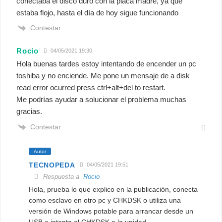
conectaba el disco duro con la placa madre, ya que
estaba flojo, hasta el día de hoy sigue funcionando
Contestar
Rocio
04/05/2021 19:30
Hola buenas tardes estoy intentando de encender un pc
toshiba y no enciende. Me pone un mensaje de a disk
read error ocurred press ctrl+alt+del to restart.
Me podrías ayudar a solucionar el problema muchas
gracias.
Contestar
Autor
TECNOPEDA
04/05/2021 19:51
Respuesta a
Rocio
Hola, prueba lo que explico en la publicación, conecta
como esclavo en otro pc y CHKDSK o utiliza una
versión de Windows potable para arrancar desde un