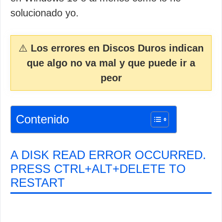
solucionado yo.
⚠️
Los errores en Discos Duros indican
que algo no va mal y que puede ir a
peor
Contenido
A DISK READ ERROR OCCURRED.
PRESS CTRL+ALT+DELETE TO
RESTART