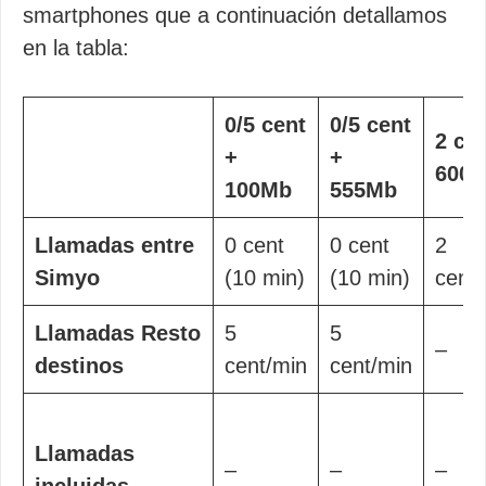
smartphones que a continuación detallamos
en la tabla:
0/5 cent
0/5 cent
2 ce
+
+
600
100Mb
555Mb
Llamadas entre
0 cent
0 cent
2
Simyo
(10 min)
(10 min)
cent
Llamadas Resto
5
5
–
destinos
cent/min
cent/min
Llamadas
–
–
–