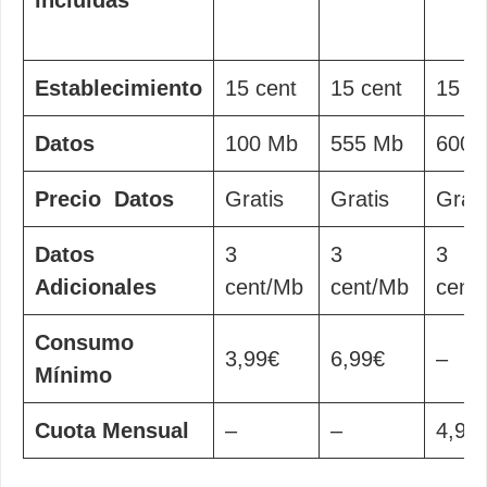
incluidas
Establecimiento
15 cent
15 cent
15 c
Datos
100 Mb
555 Mb
600 
Precio Datos
Gratis
Gratis
Grati
Datos
3
3
3
Adicionales
cent/Mb
cent/Mb
cent
Consumo
3,99€
6,99€
–
Mínimo
Cuota Mensual
–
–
4,9€