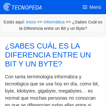
Saltar
Menú
al
contenido
Estás aquí:
Inicio
>>
Informática
>>
¿Sabes Cuál es
la Diferencia entre un Bit y un Byte?
¿SABES CUÁL ES LA
DIFERENCIA ENTRE UN
BIT Y UN BYTE?
Con tanta terminología informática y
tecnológica que se usa hoy en día, como bit,
byte, kilobytes, gigabyte, megabytes… es
normal que muchas personas no conozcan
en que se diferencian todas ellas entre si.