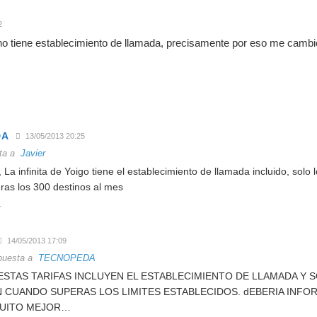
2
o no tiene establecimiento de llamada, precisamente por eso me cambi
DA
13/05/2013 20:25
ta a
Javier
, La infinita de Yoigo tiene el establecimiento de llamada incluido, solo l
as los 300 destinos al mes
r
14/05/2013 17:09
uesta a
TECNOPEDA
ESTAS TARIFAS INCLUYEN EL ESTABLECIMIENTO DE LLAMADA Y 
 CUANDO SUPERAS LOS LIMITES ESTABLECIDOS. dEBERIA INFO
UITO MEJOR…