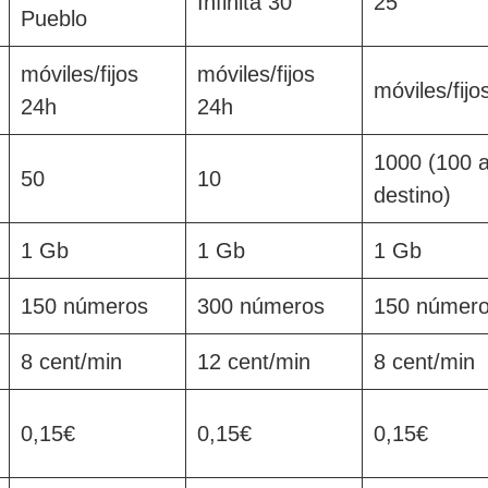
Infinita 30
25
Pueblo
móviles/fijos
móviles/fijos
móviles/fijo
24h
24h
1000 (100 
50
10
destino)
1 Gb
1 Gb
1 Gb
150 números
300 números
150 númer
8 cent/min
12 cent/min
8 cent/min
0,15€
0,15€
0,15€