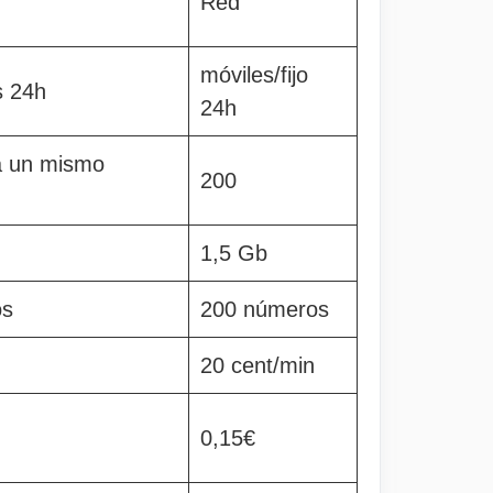
Red
móviles/fijo
s 24h
24h
a un mismo
200
1,5 Gb
os
200 números
20 cent/min
0,15€