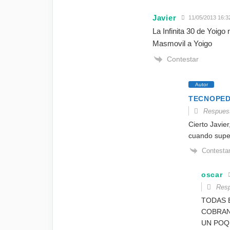
Javier
11/05/2013 16:3
La Infinita 30 de Yoig
Masmovil a Yoigo
Contestar
Autor
TECNOPE
Respues
Cierto Javier
cuando super
Contesta
oscar
Resp
TODAS 
COBRAN
UN POQ