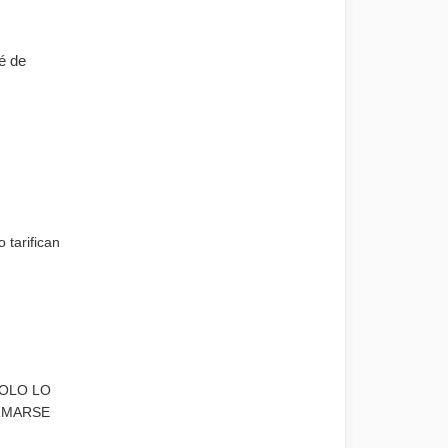
é de
o tarifican
SOLO LO
RMARSE