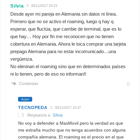
Silvia
30/11/2017 19:23
Desde ayer mi pareja en Alemania sin datos ni línea.
Primero que no se activo el roaming, luego q hay q
esperar, que fluctúa, que cambie de terminal, que es lo
que hay… Hoy por fin me reconocen que no tienen
cobertura en Alemania. Ahora le toca comprar una tarjeta
prepago Alemana para no estar incomunicado…una
vergüenza.
No eliminan el roaming sino que en determinados países
ni lo tienen, pero de eso no informan!!
Contestar
Autor
TECNOPEDA
30/11/2017 19:37
Respuesta a
Silvia
No voy a defender a MasMovil pero la verdad es que
me extraña mucho que no tenga acuerdos con alguna
compañía alemana. El roaming es el precio en el que