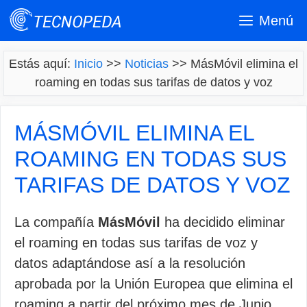
Saltar
Menú
al
contenido
Estás aquí:
Inicio
>>
Noticias
>>
MásMóvil elimina el
roaming en todas sus tarifas de datos y voz
MÁSMÓVIL ELIMINA EL
ROAMING EN TODAS SUS
TARIFAS DE DATOS Y VOZ
La compañía
MásMóvil
ha decidido eliminar
el roaming en todas sus tarifas de voz y
datos adaptándose así a la resolución
aprobada por la Unión Europea que elimina el
roaming a partir del próximo mes de Junio.