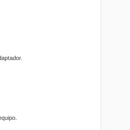
daptador.
equipo.