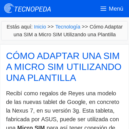
Saltar
Menú
al
contenido
Estás aquí:
Inicio
>>
Tecnología
>>
Cómo Adaptar
una SIM a Micro SIM Utilizando una Plantilla
CÓMO ADAPTAR UNA SIM
A MICRO SIM UTILIZANDO
UNA PLANTILLA
Recibí como regalos de Reyes una modelo
de las nuevas tablet de Google, en concreto
la Nexus 7, en su versión 3g. Esta tableta,
fabricada por ASUS, puede ser utilizada con
una
Micro SIM
para así tener conexión de