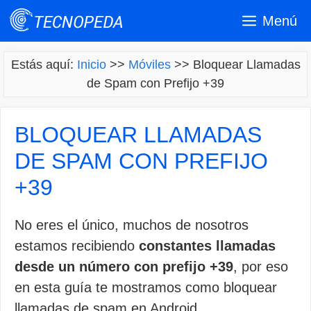
Saltar
Menú
al
contenido
Estás aquí:
Inicio
>>
Móviles
>>
Bloquear Llamadas
de Spam con Prefijo +39
BLOQUEAR LLAMADAS
DE SPAM CON PREFIJO
+39
No eres el único, muchos de nosotros
estamos recibiendo
constantes llamadas
desde un número con prefijo +39
, por eso
en esta guía te mostramos como bloquear
llamadas de spam en Android.