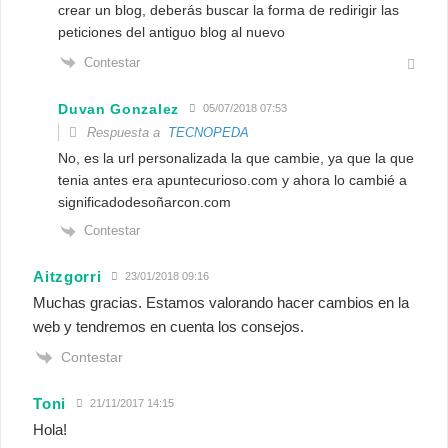
crear un blog, deberás buscar la forma de redirigir las
peticiones del antiguo blog al nuevo
Contestar
Duvan Gonzalez
05/07/2018 07:53
Respuesta a
TECNOPEDA
No, es la url personalizada la que cambie, ya que la que
tenia antes era apuntecurioso.com y ahora lo cambié a
significadodesoñarcon.com
Contestar
Aitzgorri
23/01/2018 09:16
Muchas gracias. Estamos valorando hacer cambios en la
web y tendremos en cuenta los consejos.
Contestar
Toni
21/11/2017 14:15
Hola!