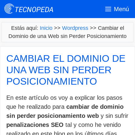
Saltar
Menú
al
contenido
Estás aquí:
Inicio
>>
Wordpress
>>
Cambiar el
Dominio de una Web sin Perder Posicionamiento
CAMBIAR EL DOMINIO DE
UNA WEB SIN PERDER
POSICIONAMIENTO
En este artículo os voy a explicar los pasos
que he realizado para
cambiar de dominio
sin perder posicionamiento web
y sin sufrir
penalizaciones SEO
tal y como he venido
realizado en este blog en los últimos días.