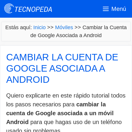
Saltar
Menú
al
contenido
Estás aquí:
Inicio
>>
Móviles
>>
Cambiar la Cuenta
de Google Asociada a Android
CAMBIAR LA CUENTA DE
GOOGLE ASOCIADA A
ANDROID
Quiero explicarte en este rápido tutorial todos
los pasos necesarios para
cambiar la
cuenta de Google asociada a un móvil
Android
para que hagas uso de un teléfono
usado sin problemas.