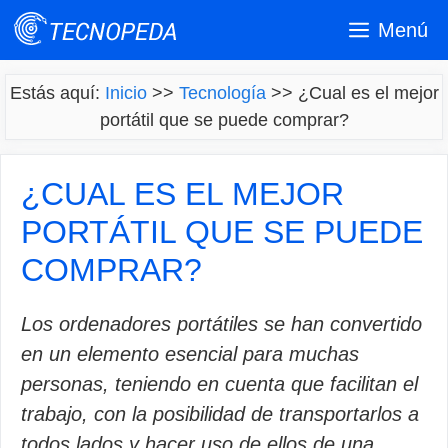
Saltar
Menú
al
contenido
Estás aquí:
Inicio
>>
Tecnología
>>
¿Cual es el mejor
portátil que se puede comprar?
¿CUAL ES EL MEJOR
PORTÁTIL QUE SE PUEDE
COMPRAR?
Los ordenadores portátiles se han convertido
en un elemento esencial para muchas
personas, teniendo en cuenta que facilitan el
trabajo, con la posibilidad de transportarlos a
todos lados y hacer uso de ellos de una