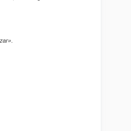
zar»
.