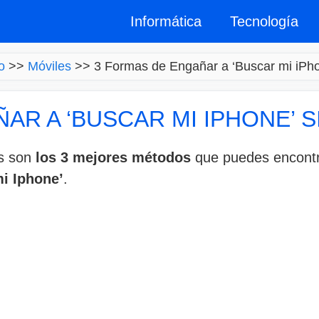
Informática
Tecnología
o
>>
Móviles
>>
3 Formas de Engañar a ‘Buscar mi iPhon
AR A ‘BUSCAR MI IPHONE’ S
es son
los 3 mejores métodos
que puedes encontra
i Iphone’
.