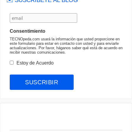
✉️ SUSCRÍBETE AL BLOG
Consentimiento
TECNOpeda.com usará la información que usted proporcione en
este formulario para estar en contacto con usted y para enviarle
actualizaciones. Por favor, háganos saber qué está de acuerdo en
recibir nuestras comunicaciones.
Estoy de Acuerdo