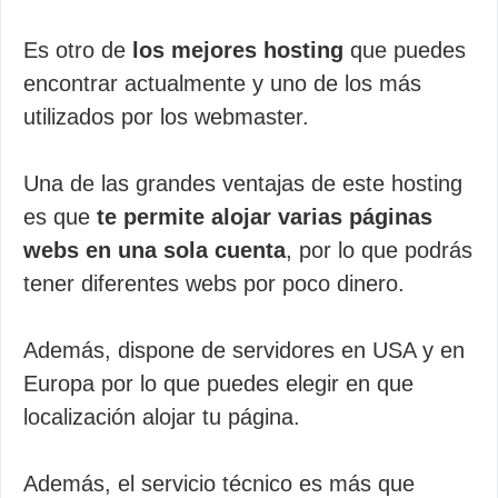
Es otro de
los mejores hosting
que puedes
encontrar actualmente y uno de los más
utilizados por los webmaster.
Una de las grandes ventajas de este hosting
es que
te permite alojar varias páginas
webs en una sola cuenta
, por lo que podrás
tener diferentes webs por poco dinero.
Además, dispone de servidores en USA y en
Europa por lo que puedes elegir en que
localización alojar tu página.
Además, el servicio técnico es más que