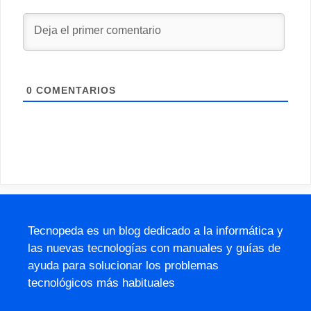
0
COMENTARIOS
Tecnopeda es un blog dedicado a la informática y
las nuevas tecnologías con manuales y guías de
ayuda para solucionar los problemas
tecnológicos más habituales