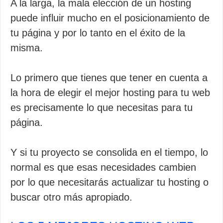
A la larga, la mala elección de un hosting
puede influir mucho en el posicionamiento de
tu página y por lo tanto en el éxito de la
misma.
Lo primero que tienes que tener en cuenta a
la hora de elegir el mejor hosting para tu web
es precisamente lo que necesitas para tu
página.
Y si tu proyecto se consolida en el tiempo, lo
normal es que esas necesidades cambien
por lo que necesitarás actualizar tu hosting o
buscar otro más apropiado.