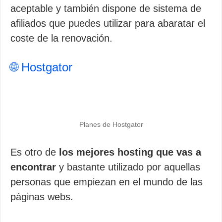
aceptable y también dispone de sistema de
afiliados que puedes utilizar para abaratar el
coste de la renovación.
🌐 Hostgator
Planes de Hostgator
Es otro de
los mejores hosting que vas a
encontrar
y bastante utilizado por aquellas
personas que empiezan en el mundo de las
páginas webs.