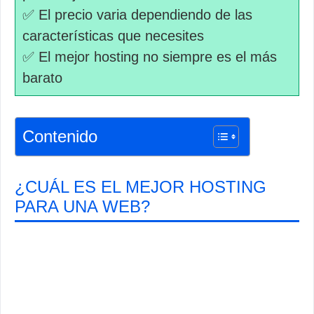
✅ El precio varia dependiendo de las
características que necesites
✅ El mejor hosting no siempre es el más
barato
Contenido
¿CUÁL ES EL MEJOR HOSTING
PARA UNA WEB?