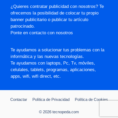
¿Quieres contratar publicidad con nosotros? Te
ofrecemos la posibilidad de colocar tu propio
banner publicitario o publicar tu artículo
patrocinado.
Ponte en contacto con nosotros
Te ayudamos a solucionar tus problemas con la
informática y las nuevas tecnologías.
Te ayudamos con laptops, Pc, Tv, móviles,
celulales, tablets, programas, aplicaciones,
apps, wifi, wifi direct, etc.
Contactar
Política de Privacidad
Política de Cookies
© 2026 tecnopeda.com