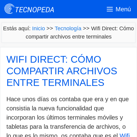
Saltar
Menú
al
contenido
Estás aquí:
Inicio
>>
Tecnología
>>
Wifi Direct: Cómo
compartir archivos entre terminales
WIFI DIRECT: CÓMO
COMPARTIR ARCHIVOS
ENTRE TERMINALES
Hace unos días os contaba que era y en que
consistia la nueva funcionalidad que
incorporan los últimos terminales móviles y
tabletas para la transferencia de archivos, o
lo que es lo mismo, os contaba que es el
Wifi