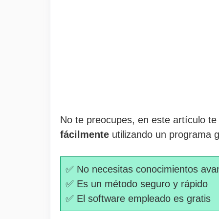
No te preocupes, en este artículo t
fácilmente
utilizando un programa gr
✅ No necesitas conocimientos ava
✅ Es un método seguro y rápido
✅ El software empleado es gratis