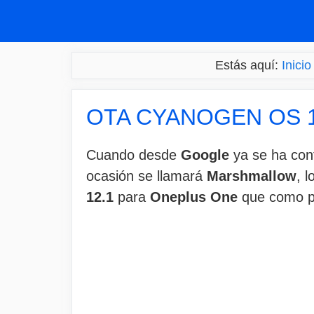
Saltar
al
contenido
Estás aquí:
Inicio
OTA CYANOGEN OS 1
Cuando desde
Google
ya se ha conf
ocasión se llamará
Marshmallow
, 
12.1
para
Oneplus One
que como pr