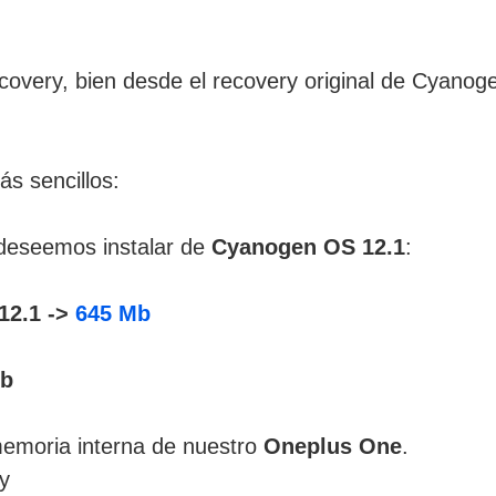
ecovery, bien desde el recovery original de Cyanog
s sencillos:
deseemos instalar de
Cyanogen OS 12.1
:
12.1 ->
645 Mb
Mb
memoria interna de nuestro
Oneplus One
.
y