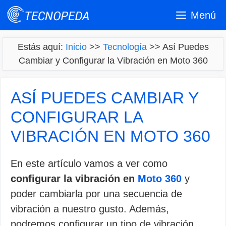
Saltar
Menú
al
contenido
Estás aquí:
Inicio
>>
Tecnología
>>
Así Puedes
Cambiar y Configurar la Vibración en Moto 360
ASÍ PUEDES CAMBIAR Y
CONFIGURAR LA
VIBRACIÓN EN MOTO 360
En este artículo vamos a ver como
configurar la vibración en
Moto 360
y
poder cambiarla por una secuencia de
vibración a nuestro gusto. Además,
podremos configurar un tipo de vibración