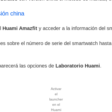
sión china
el
Huami Amazfit
y acceder a la información del s
ces sobre el número de serie del smartwatch hasta
parecerá las opciones de
Laboratorio Huami
.
Activar
el
launcher
en el
Huami