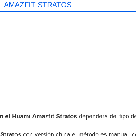
L AMAZFIT STRATOS
en el Huami Amazfit Stratos
dependerá del tipo d
Stratos
con versión china el método es manual, con